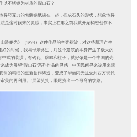
作以不锈钢为材质的假山石？
他将巧克力的包装锡纸揉在一起，捏成石头的形状，想象他将
想法是这时候来的灵感，事实上在那之前我就开始构想创作不
中山装躯壳》（1994）这件作品的空壳褶皱，对这些肌理产生
刚建好的时候，我与母亲路过，对这个建筑的本身产生了极大的
是有中式的装潢，有砖瓦、牌匾和柱子，就好像是一个中国的壳
来成为展望“假山石”系列作品的灵感：中国民间寻来被用来观
复制的精细的重新创作铸造，变成了华丽闪光且受到西方现代
俗审美的再利用。”展望笑笑，眼尾挤出一个弯弯的纹路。