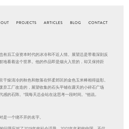
BOUT
PROJECTS
ARTICLES
BLOG
CONTACT
也有后工业资本时代的冰冷和不近人情。展望总是带着深刻反
默地看着这个世界。他的作品即是烟火入世的，却又保持距
京干燥清冷的秋色和散落在怀柔郊区的金色玉米棒相得益彰。
废弃工厂改造的，展望收集的石头平铺在露天的小碎石广场
代感的石阵。“我每天总会站在这思考一段时间。”他说。
对是一个绕不开的名字。
的问题应对了2019年的社会话题。2001年年初的中国，不仅