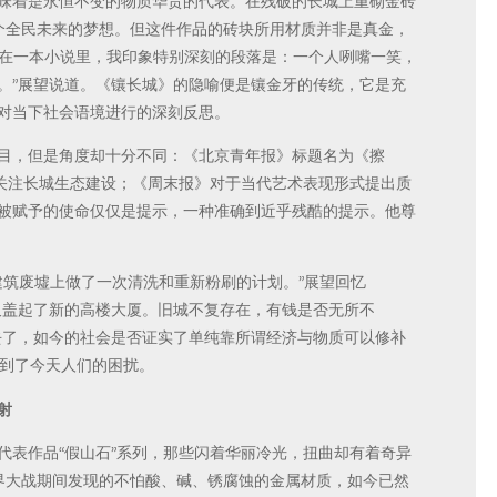
味着是永恒不变的物质华贵的代表。在残破的长城上重砌金砖
个全民未来的梦想。但这件作品的砖块所用材质并非是真金，
经在一本小说里，我印象特别深刻的段落是：一个人咧嘴一笑，
。”展望说道。《镶长城》的隐喻便是镶金牙的传统，它是充
对当下社会语境进行的深刻反思。
目，但是角度却十分不同：《北京青年报》标题名为《擦
们关注长城生态建设；《周末报》对于当代艺术表现形式提出质
被赋予的使命仅仅是提示，一种准确到近乎残酷的提示。他尊
式建筑废墟上做了一次清洗和重新粉刷的计划。”展望回忆
又盖起了新的高楼大厦。旧城不复存在，有钱是否无所不
去了，如今的社会是否证实了单纯靠所谓经济与物质可以修补
测到了今天人们的困扰。
射
代表作品“假山石”系列，那些闪着华丽冷光，扭曲却有着奇异
界大战期间发现的不怕酸、碱、锈腐蚀的金属材质，如今已然