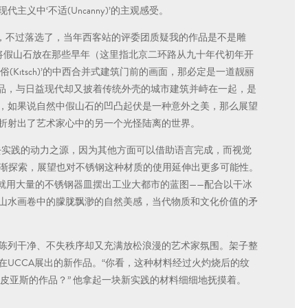
义中‘不适(Uncanny)’的主观感受。
前，不过落选了，当年西客站的评委团质疑我的作品是不是雕
了将假山石放在那些早年（这里指北京二环路从九十年代初年开
Kitsch)’的中西合并式建筑门前的画面，那必定是一道靓丽
的作品，与日益现代却又披着传统外壳的城市建筑并峙在一起，是
，如果说自然中假山石的凹凸起伏是一种意外之美，那么展望
折射出了艺术家心中的另一个光怪陆离的世界。
去实践的动力之源，因为其他方面可以借助语言完成，而视觉
逐渐探索，展望也对不锈钢这种材质的使用延伸出更多可能性。
列中，就用大量的不锈钢器皿摆出工业大都市的蓝图——配合以干冰
山水画卷中的朦胧飘渺的自然美感，当代物质和文化价值的矛
陈列干净、不失秩序却又充满放松浪漫的艺术家氛围。架子整
UCCA展出的新作品。“你看，这种材料经过火灼烧后的纹
皮亚斯的作品？” 他拿起一块新实践的材料细细地抚摸着。