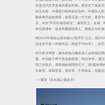
仅是当代艺术发展的黄金时期，更发生了很多历史
的主办权、中俄签订睦邻友好合约、中国加入世界
颗冉冉升起的新星，前景正是一片大好。展望为
话，叫作“不到长城非好汉”，换而言之，长城
布拉莫维奇、徐冰和蔡国强等人，都做过与长城有
继2000年我在山东实施“公海浮石”之后，我2
说这并不是一件新作品（构思于1996年），但
经过多次考察，修补的地点确定在八达岭镇以西
整、中间缺了两个箭朵的残墙，约20米长。通过
回工作室后，按照城砖相同的尺寸，用2毫米厚的
久耐用，富丽堂皇，造价底，不用真金，却能达
——展望《在长城上镶金牙》