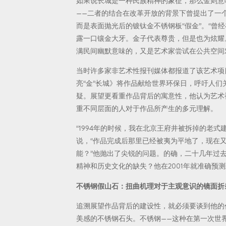
如果说长城是一种民族精神的象征，那么金则意
——二者的结合在改革开放的背景下曾提出了一
而是表面抛光后的镀钛金不锈钢板“假金”。“曾
露一口镶金大牙。金子代表尊贵，但是也为炫耀
满民间幽默意味的，又是艺术家尝试在公共空间
当时许多家非艺术性报刊媒体都报道了该艺术项
亮“金”长城》将作品献给世界环保日，呼吁人
疑。展望更看重作品背后的寓意性，他认为艺术
重不同层面的人对于作品所产生的多元理解。
“1994年的时候，我在北京王府井被拆掉的老
说，“作品完成后那里已经被夷为平地了，现在
能？”他抛出了尖锐的问题。的确，二十几年过
精神和历史文化的缺失？他在2001年就准确预
不锈钢假山石：扭曲机理对于主观意识的镜面折
追溯展望作品背后的建设性，就必须要谈到他的
美感的不锈钢石头。不锈钢——这种在第一次世