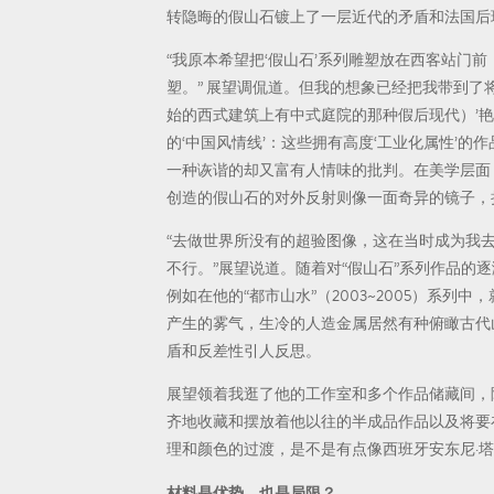
转隐晦的假山石镀上了一层近代的矛盾和法国后现代主
“我原本希望把‘假山石’系列雕塑放在西客站门
塑。” 展望调侃道。但我的想象已经把我带到
始的西式建筑上有中式庭院的那种假后现代）’艳俗(
的‘中国风情线’：这些拥有高度‘工业化属性’
一种诙谐的却又富有人情味的批判。在美学层面
创造的假山石的对外反射则像一面奇异的镜子，
“去做世界所没有的超验图像，这在当时成为我
不行。”展望说道。随着对“假山石”系列作品的
例如在他的“都市山水”（2003~2005）系
产生的雾气，生冷的人造金属居然有种俯瞰古代
盾和反差性引人反思。
展望领着我逛了他的工作室和多个作品储藏间，
齐地收藏和摆放着他以往的半成品作品以及将要在
理和颜色的过渡，是不是有点像西班牙安东尼·塔
材料是优势，也是局限？