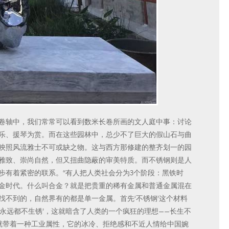
卷轴中，我们常常可以看到数米长卷所画的文人庭中事：讨论
乐、援琴为赏。而在这些园林中，总少不了巨大的假山石与曲
映照风流雅士不可或缺之物。这与西方那修建的整齐划一的园
雅致、崇尚自然，但又扭曲隐蔽的审美特质。而不锈钢则是人
步有着紧密的联系。“有人把人类社会分为3个阶段：黑铁时
金时代。什么叫合金？就是把贵重的稀有金属和普通金属混在
找不到的，自然界有的都是单一金属。首先‘不锈钢’这个材料
是‘永远都不生锈’，这就暗含了人类的一个疯狂的理想——长生不
身就带着一种工业属性，它的冰冷、拒绝感和不近人情给中国婉