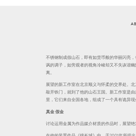
A
不锈钢制成假山石，即有如货币般的华丽闪亮，
讽的调子，如旁观者的视角冷峻却又不失诙谐幽
离。
展望的新工作室在北京顺义与怀柔的交界处。北
敲开铁门，就到了他的山石王国。新工作室是由
里，它们来自全国各地，组成了一个具有诡异现
真金 假金
讨论运用金属为作品媒介材质的作品时，展望绝
在他的装置作品《镶长城》中，于2001年所提出